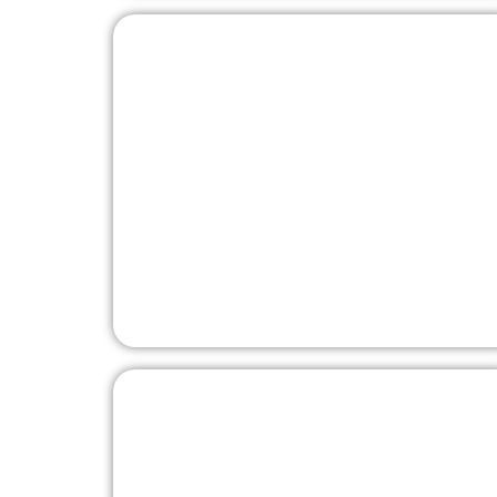
KONTO
Kullabergs Vingård
Hansen Millennium
VINGÅ