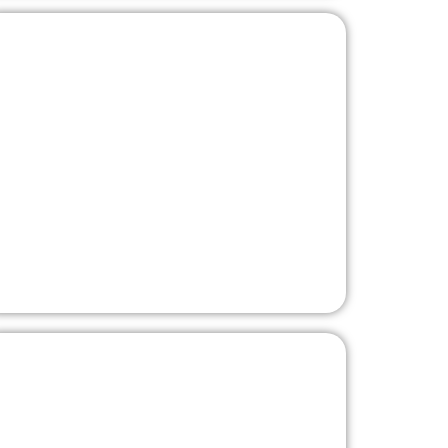
KONTOR
Halmstad Högskola -
Hus S
Sapa - Stålpartier
SKOLA