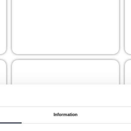
Kattegattgymnasiet
Sapa
A
SKOLA
Information
Heléns Rör