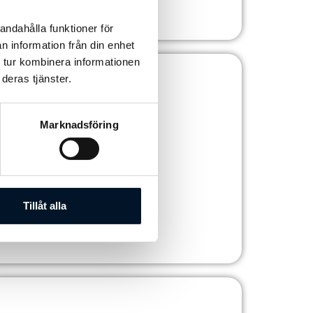
Sapa
andahålla funktioner för
n information från din enhet
HOTELL
 tur kombinera informationen
deras tjänster.
Marknadsföring
Tillåt alla
Halmstad Golfarena
Aluprof - Sapa
GOLFARENA