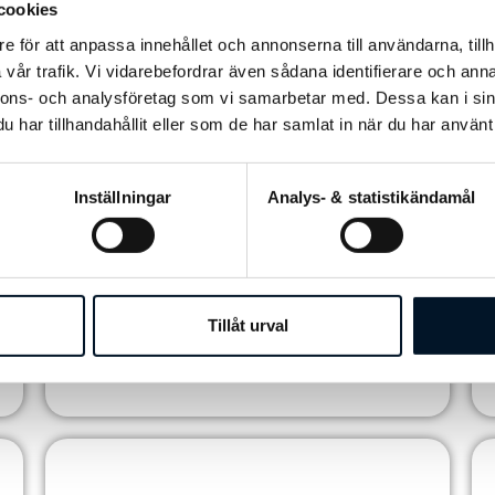
cookies
Sapa
e för att anpassa innehållet och annonserna till användarna, tillh
vår trafik. Vi vidarebefordrar även sådana identifierare och anna
KONTOR
L
nnons- och analysföretag som vi samarbetar med. Dessa kan i sin
har tillhandahållit eller som de har samlat in när du har använt 
Inställningar
Analys- & statistikändamål
Tillåt urval
Rimnersbadet
Sapa
ER
SIMHALL