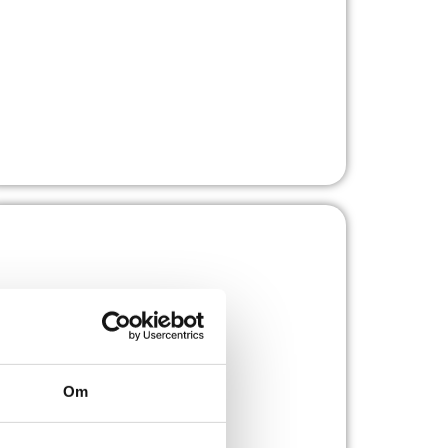
Kunskaps- och
kulturcentrum Argus
Sapa - Wicona
KULTURCENTRUM
Om
Hotellet Gekås