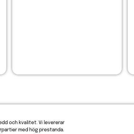
Periskopet
Hansen Millennium - Preconal Frontshield
BOSTADSRÄTTER
S
dd och kvalitet. Vi levererar
rpartier med hög prestanda.