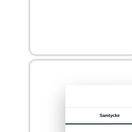
Tröingeskolan
Stålpartier - Sapa
SKOL
Samtycke
Hotel Noble House