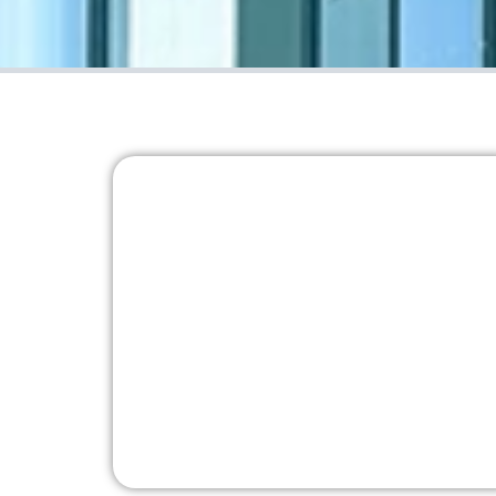
Barnängshuset
Hansen Millennium