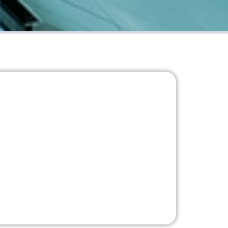
Kv Handsken
Hansen Millennium