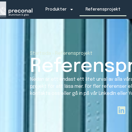
Produkter
Referensprojekt
Startsida
»
Referensprojekt
Referenspr
Nedan är ett endast ett litet urval av alla vår
projekt för att läsa mer. För fler referenser el
kontakta oss eller gå in på vår LinkedIn eller