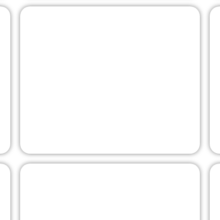
HOTELL - SPA
R
Olympia
Sapa - Hansen Facade
RD
ARENA