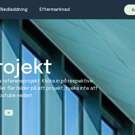
K
Nedladdning
Eftermarknad
ojekt
a referensprojekt. Klicka in på respektive
ler fler bilder på ett projekt, tveka inte att
 Youtube nedan!