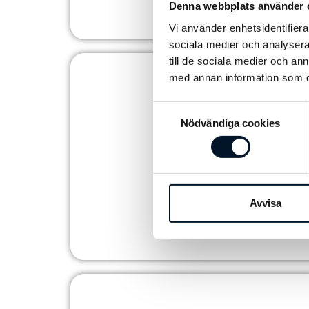
Denna webbplats använder 
Hansen Millennium - Sapa
Vi använder enhetsidentifierar
sociala medier och analysera 
HOTEL
till de sociala medier och a
med annan information som du 
Samtyckesval
Nödvändiga cookies
Avvisa
NEO Davidshall
Hansen Millennium
BOSTÄD