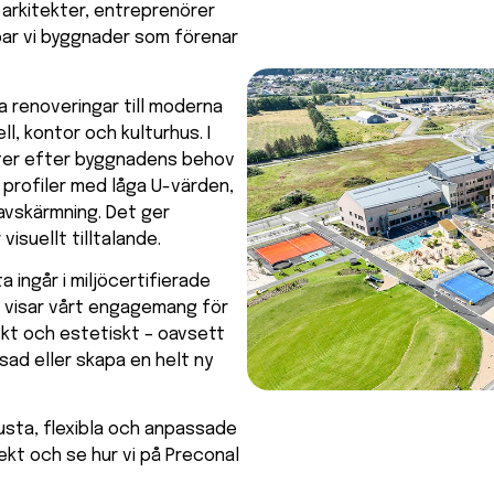
arkitekter, entreprenörer
ar vi byggnader som förenar
ka renoveringar till moderna
ell, kontor och kulturhus. I
kter efter byggnadens behov
 profiler med låga U-värden,
avskärmning. Det ger
isuellt tilltalande.
a ingår i miljöcertifierade
d visar vårt engagemang för
iskt och estetiskt – oavsett
sad eller skapa en helt ny
obusta, flexibla och anpassade
ekt och se hur vi på Preconal