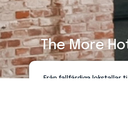
The More Ho
Från fallfärdiga lokstallar 
Bara 5 minuters promenad söderut från
More Hotel. Byggnaden kombinerar den 
moderna materialval och mycket ljusin
Innan renoveringen tog vid så var byg
småningom påbörjades en varsam resta
huset ner. Marken har grävts ur och en n