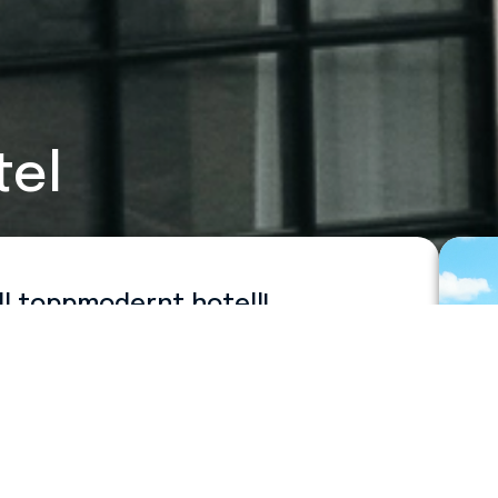
tel
till toppmodernt hotell!
 Lunds historiska centrum så hittar man The
gamla industrikänslan från lokstallarna med
släpp.
gnaderna nerklottrade och sönderslagna. Så
urering och sten för sten så plockades
y källare har anlagts. Efter att