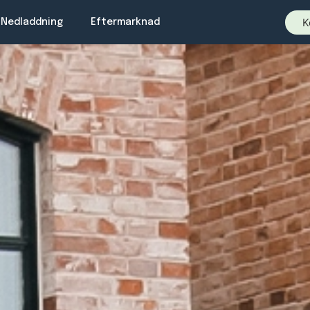
K
Nedladdning
Eftermarknad